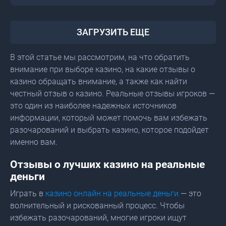
ЗАГРУЗИТЬ ЕЩЕ
В этой статье мы рассмотрим, на что обратить
внимание при выборе казино, на какие отзывы о
казино обращать внимание, а также как найти
честный отзыв о казино. Реальные отзывы игроков —
это один из наиболее надежных источников
информации, который может помочь вам избежать
разочарований и выбрать казино, которое подойдет
именно вам.
Отзывы о лучших казино на реальные
деньги
Играть в
казино онлайн на реальные деньги
— это
волнительный и рискованный процесс. Чтобы
избежать разочарований, многие игроки ищут