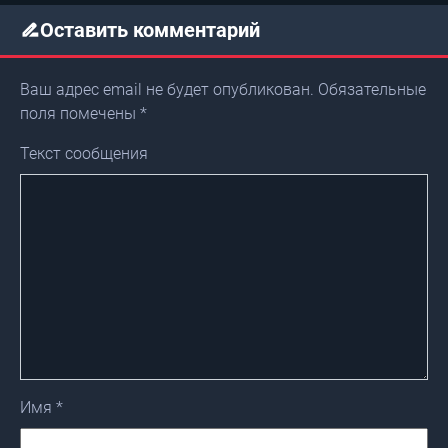
Оставить комментарий
Ваш адрес email не будет опубликован.
Обязательные
поля помечены
*
Текст сообщения
Имя
*