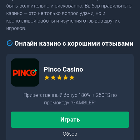
быть волнительно и рискованно. Выбор правильного
казино — это не только вопрос удачи, но и
кропотливой работы и изучения отзывов других
игроков.
Онлайн казино с хорошими отзывами
Pinco Casino
star
star
star
star
star
Приветственный бонус 180% + 250FS по
промокоду "GAMBLER"
Играть
Обзор