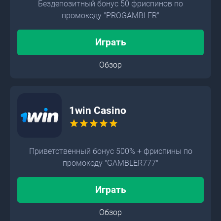
Бездепозитный бонус 50 фриспинов по
промокоду "PROGAMBLER"
Играть
Обзор
1win Casino
star
star
star
star
star
Приветственный бонус 500% + фриспины по
промокоду "GAMBLER777"
Играть
Обзор