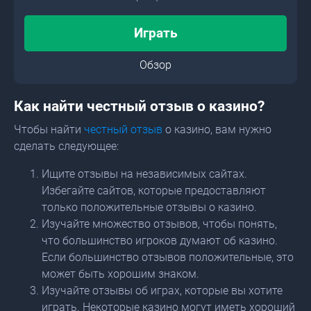
Играть
Обзор
Как найти честный отзыв о казино?
Чтобы найти
честный отзыв
о казино, вам нужно
сделать следующее:
Ищите отзывы на независимых сайтах.
Избегайте сайтов, которые предоставляют
только положительные отзывы о казино.
Изучайте множество отзывов, чтобы понять,
что большинство игроков думают об казино.
Если большинство отзывов положительные, это
может быть хорошим знаком.
Изучайте отзывы об играх, которые вы хотите
играть. Некоторые казино могут иметь хороший