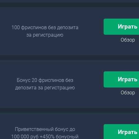
Играть
100 фриспинов без депозита
за регистрацию
Обзор
Играть
Бонус 20 фриспинов без
депозита за регистрацию
Обзор
Приветственный бонус до
Играть
100 000 руб +450% бонусный