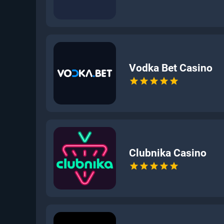
Vodka Bet Casino
star
star
star
star
star
Clubnika Casino
star
star
star
star
star