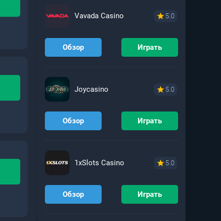
Vavada Casino
star
5.0
Обзор
Играть
Joycasino
star
5.0
Обзор
Играть
1xSlots Casino
star
5.0
Обзор
Играть