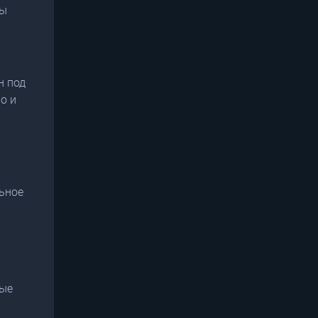
ры
н под
о и
ьное
ные