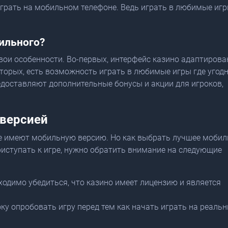
играть на мобильном телефоне. Ведь играть в любимые иг
бильного?
вои особенности. Во-первых, интерфейс казино адаптирова
торых, есть возможность играть в любимые игры где угодн
редоставляют дополнительные бонусы и акции для игроков,
 версией
е имеют мобильную версию. Но как выбрать лучшее мобил
риступать к игре, нужно обратить внимание на следующие
ходимо убедиться, что казино имеет лицензию и является
ку опробовать игру перед тем как начать играть на реаль