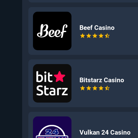
Beef Casino
star
star
star
star
star_half
Bitstarz Casino
star
star
star
star
star_half
Vulkan 24 Casino