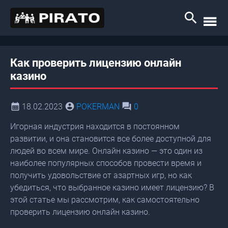
search
menu
Как проверить лицензию онлайн
казино
18.02.2023
POKERMAN
0
Игорная индустрия находится в постоянном
развитии, и она становится все более доступной для
людей во всем мире. Онлайн казино — это один из
наиболее популярных способов провести время и
получить удовольствие от азартных игр, но как
убедиться, что выбранное казино имеет лицензию? В
этой статье мы рассмотрим, как самостоятельно
проверить лицензию онлайн казино.