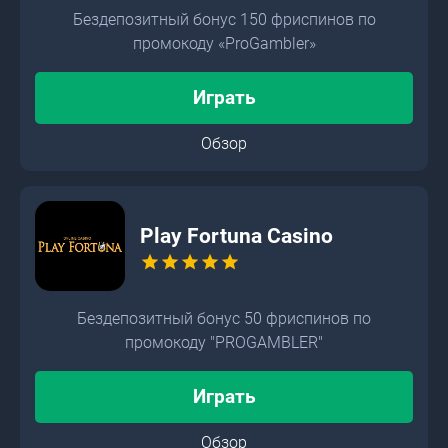
Бездепозитный бонус 150 фриспинов по
промокоду «ProGambler»
Играть
Обзор
Play Fortuna Casino
star
star
star
star
star
Бездепозитный бонус 50 фриспинов по
промокоду "PROGAMBLER"
Играть
Обзор