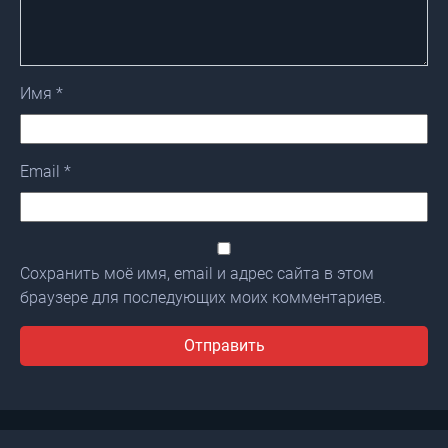
Имя
*
Email
*
Сохранить моё имя, email и адрес сайта в этом
браузере для последующих моих комментариев.