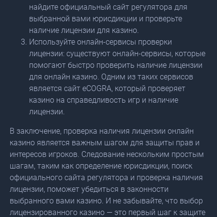
найдите официальный сайт регулятора для
выбранной вами юрисдикции и проверьте
наличие лицензии для казино.
Используйте онлайн-сервисы проверки
лицензии: существуют онлайн-сервисы, которые
помогают быстро проверить наличие лицензии
для онлайн казино. Одним из таких сервисов
является сайт eCOGRA, который проверяет
казино на справедливость игр и наличие
лицензии.
В заключение, проверка наличия лицензии онлайн
казино является важным шагом для защиты прав и
интересов игроков. Следование нескольким простым
шагам, таким как определение юрисдикции, поиск
официального сайта регулятора и проверка наличия
лицензии, поможет убедиться в законности
выбранного вами казино. И не забывайте, что выбор
лицензированного казино — это первый шаг к защите